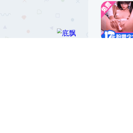
博彩平台
1
[更多
一场智慧
3月21日
关于举办
为扩大“
关于组织
各位同学
杜扬成功
最新消息，
第十五批
一、申报