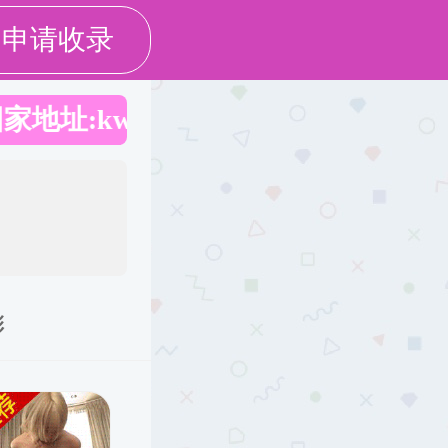
联合实验室
下载专区
简体中文
ENGLISH