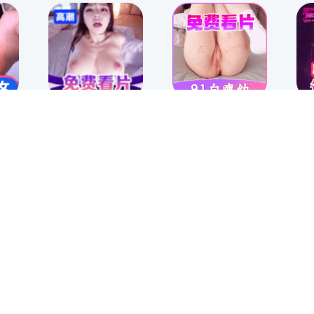
举办第二届组合盆栽大赛邀你走进植物微景观世界
...]
的角逐--记智慧之星院内选拔赛
晚6:00，于金螳螂建筑与城市环境博彩平台1502教室，举行了由苏大科协主办、博彩
“挑战杯”中国大学生创业计划竞赛“网络虚拟运营”专项竞赛常规赛的通知
挑战杯”大学生创业计划竞赛的覆盖范围和积极影响，全国竞赛
[更多...]
申报2013年“本科教学工程”国家级、省级大学生创新创业训练计划项目
： 根据教育部《关于做好“本科教学工程”国家级大学生创
[更多...]
入围2013年度苏州大学“莙政学者”名单
苏州大学“莙政基金”评选委员会于2013年3月公布2013年度&l
[更多...]
大学生课外学术科研基金项目申报通知
对象1、二、三年级全日制本科生；2、硕士研究生、博士研究生（不含在职研究生）；
每页
10
记录
总共
14
记录
第一页
<<上一页