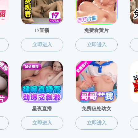
在学校的倡导支持下和指导老师的帮助下，学生利
通过社会实践、科学实验等形式进行科学研究，获取知
作、科技发明、学术研究等方面的内容。博彩平台 对
学生积极参加各级各类学科竞赛、设计竞赛以及学校层
研计划和挑战杯等，多次获得大学生课外科研优秀组织
-2018学年优良学风班评比汇报交流会暨学风建设推进会顺利举行
读书之风、是治学之风，是博彩平台的气质和灵魂。今年正值纪念改革开放40周年，建
学风建设方面取得了较好的成绩。为分享经验、展示成果、激励进步，12月...
[更多...
建筑街”学生艺术节成功举办
10月28日，博彩平台 第三届“建筑街”学生艺术节成功举办。该活动由博彩平台 团委
部协办。清晨微寒，博彩平台 门口一片热闹景...
[更多...]
高祥飞、刘雨红、焦婷团队（指导老师：翟俊）在IFLA国际景观设计学生竞
照亮我心
气渐深，灰色的天空似乎成为了苏州的常客，然
[更多...]