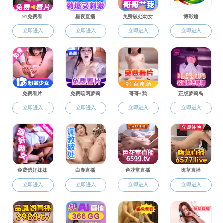
奖勤助贷
社会实践
创业就业
情，增强责任
接触社会，了
心理健康
划暑期社会实
饰股份有限公
特色活动
续赴美国、欧
科技创新
寻访匠人，传承工匠精神
社会实践
寻访匠人，传承工匠精神工匠精神代表了
志愿服务
精的执着。为了发扬传统工匠精神，讲好匠人故
研究生园地
深入蜀里，爱心传递
党的十八大以来，党中央高度重视少年儿
强管理和服务，让他们都能感受到社会主义大
一路“黔”行，深入社区，助力垃圾
为响应国家垃圾分类的号召，更好推动可持续
暑期社会实践团队——“资源寻家计划”垃圾
“建设美丽家园、报效祖国母亲”—