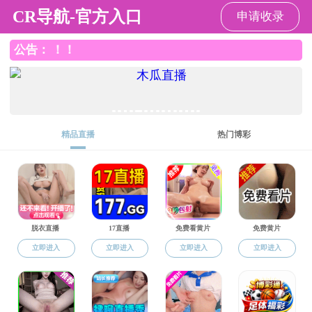
博彩平台
博彩平台
博彩平台介
人才培养
学术研究
实验中心
对外
绍
学生工作
当前位置：
博彩平台
学生工作
特
规章制度
学生组织
组织介绍
学生社团
学生事务
团员管理
社会实践