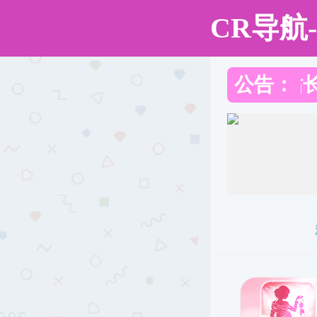
博彩平台
博彩平台
博彩平台介
人才培养
学
绍
学生工作
当前
规章制度
学生组织
组织介绍
学生社团
学生事务
团员管理
苏州大