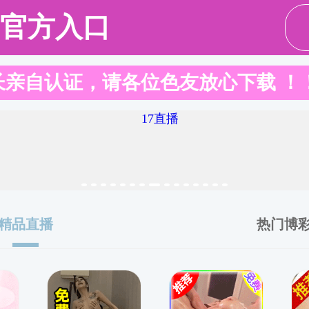
术研究
实验中心
对外交流
学生工作
党群工作
继续教育
位置：
博彩平台
学生工作
规章制度
学博彩平台 全日制本科生学业和德育测评细则