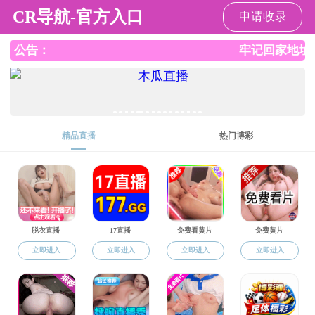
博彩平台
博彩平台
博彩平台介
人才培养
学术研究
实验中心
对外
绍
学生工作
当前位置：
博彩平台
学生工作
学
规章制度
学生组织
组织介绍
学生社团
学生事务
团员管理
[团日活动] 共创未来（10室内）