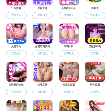
奖勤助贷
创业就业
心理健康
特色活动
科技创新
社会实践
志愿服务
研究生园地
盟学姐为我们讲述了她的学习
当然，她也提出了一些很有用
的，看了还要自己动脑筋思考
了意见，说学习太忙，没有时间
挤出来”，看来学姐学习非常努
之后曾友学长也上台介绍
可以走的，让大家受益匪浅。
接下来就是大家的提问时
迷茫，因而此次交流会确实是