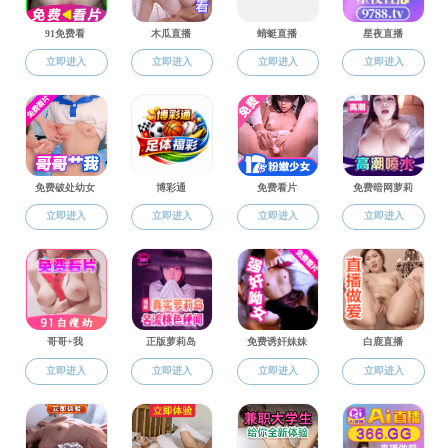
奖勤助贷
团日活动，我们举行快题设计
创业就业
下午14点，同学们准时来
的座位上。团支书进行分发绘
心理健康
特色活动
科技创新
社会实践
志愿服务
研究生园地
纸上画了很多草图，不知道该
我们根据之前学习的知识技巧