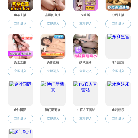
在正式会议中，各位代表
技协会、院社团联合会所做的
并对未来的工作提出新的建议