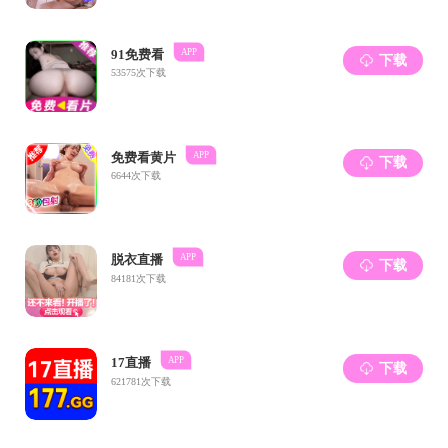
党委副书记陈国凤老师致
支持本次大会的有关部门和工
工作充满信心、提出殷切希望
满落下帷幕。