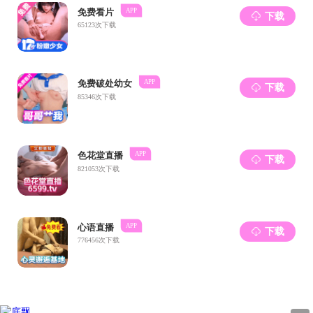
联系地址 : 苏州市工业园区仁爱路199号苏州大学独墅湖校区二期C02-2509 / 电话 : 0512-65880
Copyright © 2011-2012 博彩平台-10大棋牌博彩平台排行榜 版权所有