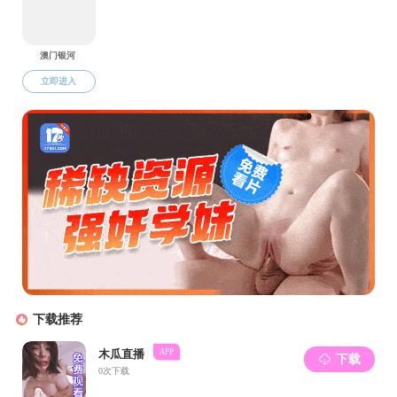
的《章程条例修改报告》和提
在重要的选举环节，各大
行职责，慎重而认真地选举出
4
的第四届委员会委员表示热烈
道德修养，坚定信念，坚持理
取，勇往直前。