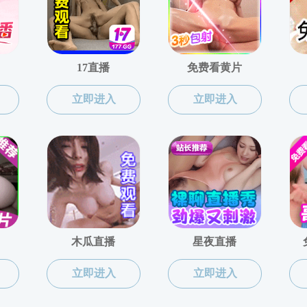
员发展申报表
每页
10
记录
总共
3
记录
第一页
<<上一页