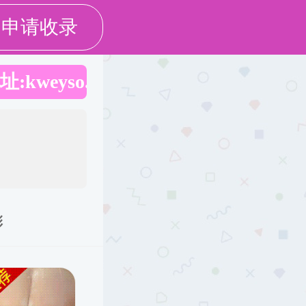
联合实验室
下载专区
简体中文
ENGLISH