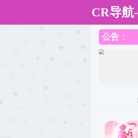
博彩平台
博彩平台
博彩平台介
人才培养
学
绍
下载专区
当前
教务下载
党团下
学工下载
党校登陆
党团下载
党校登陆
成教下载
党校培训
党校培训
2013