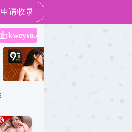
联合实验室
下载专区
简体中文
ENGLISH