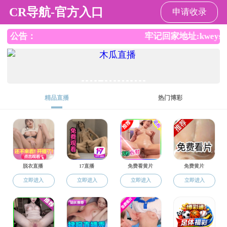
博彩平台
博彩平台
博彩平台介
人才培养
学术研究
实验中心
对外
绍
下载专区
当前位置：
博彩平台
下载专区
教务下载
苏州大学毕业生申请表（返籍
学工下载
党团下载
苏州大学毕业生申请表（返籍落
成教下载