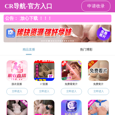
博彩平台
博彩平台
博彩平台介
人才培养
学术研究
实验中心
对外
绍
下载专区
当前位置：
博彩平台
下载专区
教
教务下载
关于2015届本科毕业生毕业
学工下载
根据学校要求，所有本科毕业
党团下载
格后，方能参加答辩，现将检
成教下载
1
、检测系统网址：
//suda.check.cnki.net/user/Login.a