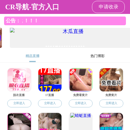
博彩平台
博彩平台
博彩平台介
人才培养
学术研究
实验中心
对外
绍
下载专区
当前位置：
博彩平台
下载专区
学
教务下载
“我的苏大我的梦”微电影大赛
学工下载
党团下载
“我的苏大我的梦”微电影大赛报
成教下载